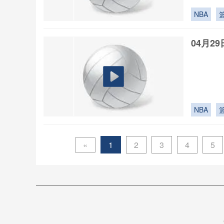
NBA
04月2
NBA
«
1
2
3
4
5