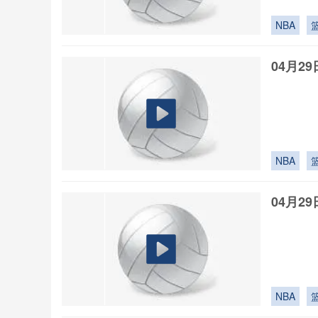
NBA
04月2
NBA
04月2
NBA