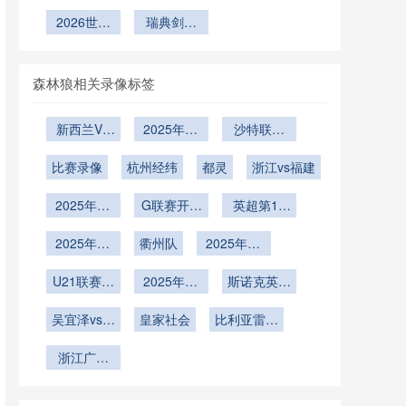
2026世界
球场可开合
对点球大战
额、10队
净胜球相同
杯：BBVA
与生死线研
赛最后三轮
杯32强淘
杯适应性转
穹顶动态调
战术布局的
2026世界
争抢：
时的出线规
球场海拔
瑞典剑指
的积分变化
汰赛：小组
判
型分析
控与赛事联
2026世界
隐性冲击
杯金靴之
538米对足
则详解
2026
与格局重塑
第三名如何
杯预选赛的
动保障方
争：哈兰
球空气动力
决定对阵格
残酷生存战
德、姆巴
案”**
学的轨迹干
局——基于
森林狼相关录像标签
佩、凯恩谁
扰与弹道修
规则与概率
将问鼎射手
正解析
的深度解析
新西兰VS
2025年12
沙特联第
王
埃及直播新
月27日
11轮
比赛录像
西兰VS埃
杭州经纬
都灵
浙江vs福建
及在线直播
2025年12
G联赛开季
英超第16
月16日
赛
轮
2025年12
衢州队
2025年12
月12日
月5日
U21联赛决
2025年12
斯诺克英锦
赛第5轮
月1日
赛第1轮
吴宜泽vs迈
皇家社会
比利亚雷亚
克尔-霍尔
尔
浙江广厦
特
U19