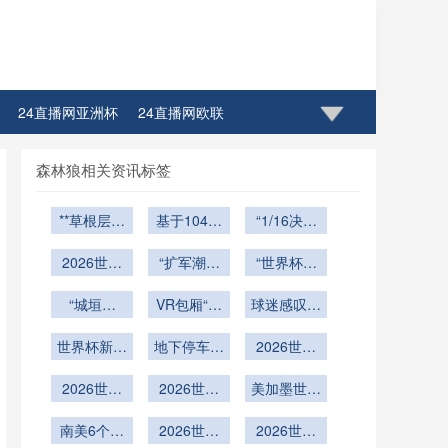
24直播网亚洲杯
24直播网欧联
森林狼相关资讯标签
**草根层微
基于104场
“1/16决赛
结构时序退
实战数据的
纪元：世界
化对2026
2026世界
半自动越位
“扩军潮中
杯夺冠概率
“世界杯热
世界杯球员
杯奔驰球场
技术触发频
的逆袭密
模型的新范
浪催生义乌
瞬时抓地性
可开合穹顶
“城垣破
率演化图谱
码：新旅备
VR包厢“光
奇迹：单月
球迷感叹：
式重构”
能的耦合调
智能调控与
立：十六强
战的节奏与
（2026世
速锁定”
百万件周边
VIP座席“瞬
控机理研究
赛事协同保
轮回的拆解
世界杯新规
地下停车层
破局之道”
界杯）
商品销往全
2026世预
间就位”
释放第四换
障体系 →
与重塑”
**
重构为赛事
赛收官阶
球”
2026世界
**“智穹协
人名额
传播中枢：
2026世界
段：各大洲
美加墨世界
杯加时赛增
同：2026
杯小组赛：
SoFi
最后三轮积
杯倒计时：
Stadium
世界杯奔驰
补换人规则
南美6个名
三队同分且
2026世界
分格局演变
各大洲预选
2026世界