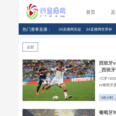
首页
足
热门赛事直播：
24直播网英超
24直播网世界杯
24直播网意甲
24直播网法甲
全部
西班牙
_西班牙
⚡️C罗⚡
vs葡萄
“48小时
转引擎：
组赛收官
葡萄牙
体能唤醒