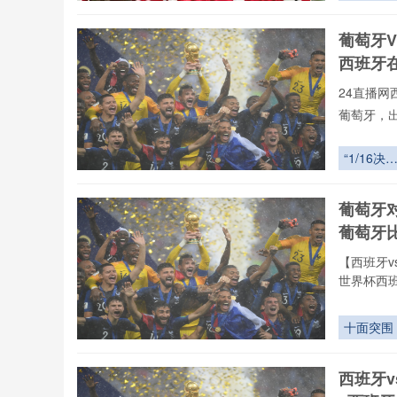
实战数据
半自动越
葡萄牙V
技术触发
西班牙
率演化图
（2026世
24直播网
界杯）
葡萄牙，
“1/16决
纪元：世
杯夺冠概
葡萄牙
模型的新
葡萄牙
式重构”
【西班牙v
世界杯西班
十面突围
西班牙