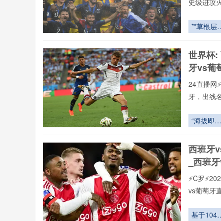
史级进攻
**草根层
结构时序
化对2026
世界杯:
世界杯球
牙vs葡
瞬时抓地
能的耦合
24直播网
控机理研
牙，出线
**
“海拔即
器：非洲
场如何用
西班牙
气锁死对
_西班牙
手”
⚡️C罗⚡
vs葡萄
基于104