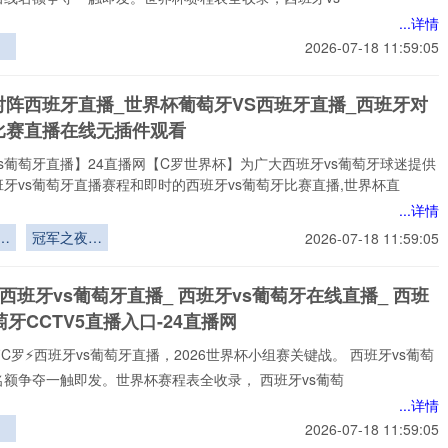
...详情
热
2026-07-18 11:59:05
乌
月
对阵西班牙直播_世界杯葡萄牙VS西班牙直播_西班牙对
边
比赛直播在线无插件观看
全
s葡萄牙直播】24直播网【C罗世界杯】为广大西班牙vs葡萄牙球迷提供
牙vs葡萄牙直播赛程和即时的西班牙vs葡萄牙比赛直播,世界杯直
...详情
浪
冠军之夜荣
2026-07-18 11:59:05
耀封神
 西班牙vs葡萄牙直播_ 西班牙vs葡萄牙在线直播_ 西班
萄牙CCTV5直播入口-24直播网
⚡️C罗⚡️西班牙vs葡萄牙直播，2026世界杯小组赛关键战。 西班牙vs葡萄
名额争夺一触即发。世界杯赛程表全收录， 西班牙vs葡萄
...详情
2026-07-18 11:59:05