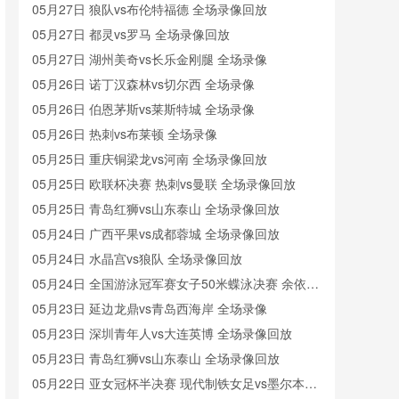
05月27日 狼队vs布伦特福德 全场录像回放
05月27日 都灵vs罗马 全场录像回放
05月27日 湖州美奇vs长乐金刚腿 全场录像
05月26日 诺丁汉森林vs切尔西 全场录像
05月26日 伯恩茅斯vs莱斯特城 全场录像
05月26日 热刺vs布莱顿 全场录像
05月25日 重庆铜梁龙vs河南 全场录像回放
05月25日 欧联杯决赛 热刺vs曼联 全场录像回放
05月25日 青岛红狮vs山东泰山 全场录像回放
05月24日 广西平果vs成都蓉城 全场录像回放
05月24日 水晶宫vs狼队 全场录像回放
05月24日 全国游泳冠军赛女子50米蝶泳决赛 余依婷
全场录像回放
05月23日 延边龙鼎vs青岛西海岸 全场录像
05月23日 深圳青年人vs大连英博 全场录像回放
05月23日 青岛红狮vs山东泰山 全场录像回放
05月22日 亚女冠杯半决赛 现代制铁女足vs墨尔本城