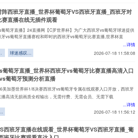
强
解
对阵西班牙直播_世界杯葡萄牙VS西班牙直播_西班牙对
比赛直播在线无插件观看
s葡萄牙直播】24直播网【C罗世界杯】为广大西班牙vs葡萄牙球迷提供
牙vs葡萄牙直播赛程和即时的西班牙vs葡萄牙比赛直播,世界杯直
...详情
光
球迷感叹：
2026-07-18 11:58:08
VIP座席“瞬
间就位”
vs葡萄牙直播_世界杯西班牙vs葡萄牙比赛直播高清入口
vs葡萄牙预测分析直播
️2026美加墨世界杯1/8决赛西班牙vs葡萄牙专属在线观赛入口开放，西班牙
牙直播高清无损画质全程输出，无需付费、无需会员、无需下载
...详情
：
2026-07-18 11:56:12
的
录
VS西班牙直播在线观看_世界杯葡萄牙VS西班牙直播_葡
S西班牙比赛观看直达入口