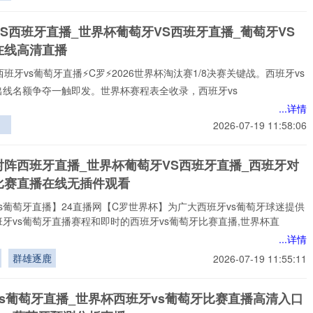
的
位
S西班牙直播_世界杯葡萄牙VS西班牙直播_葡萄牙VS
频
在线高清直播
谱
西班牙vs葡萄牙直播⚡️C罗⚡️2026世界杯淘汰赛1/8决赛关键战。西班牙vs
出线名额争夺一触即发。世界杯赛程表全收录，西班牙vs
...详情
赛
2026-07-19 11:58:06
界
率
对阵西班牙直播_世界杯葡萄牙VS西班牙直播_西班牙对
范
比赛直播在线无插件观看
s葡萄牙直播】24直播网【C罗世界杯】为广大西班牙vs葡萄牙球迷提供
牙vs葡萄牙直播赛程和即时的西班牙vs葡萄牙比赛直播,世界杯直
...详情
群雄逐鹿
2026-07-19 11:55:11
vs葡萄牙直播_世界杯西班牙vs葡萄牙比赛直播高清入口