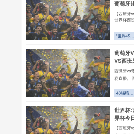
葡萄牙
战术再编
案”
【西班牙v
世界杯西班
“世界杯
VAR调度
枢：北美
葡萄牙
城同步决
VS西
与全球指
网络”
西班牙vs
赛直播。 
48强暗
流：第三
逆袭的隐
世界杯:
阶梯与淘
界杯今
赛生存法
【西班牙v