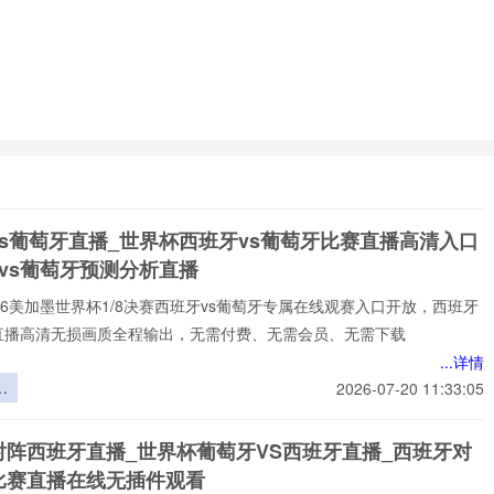
vs葡萄牙直播_世界杯西班牙vs葡萄牙比赛直播高清入口
vs葡萄牙预测分析直播
️2026美加墨世界杯1/8决赛西班牙vs葡萄牙专属在线观赛入口开放，西班牙
牙直播高清无损画质全程输出，无需付费、无需会员、无需下载
...详情
逆
2026-07-20 11:33:05
小
战
对阵西班牙直播_世界杯葡萄牙VS西班牙直播_西班牙对
与
比赛直播在线无插件观看
方