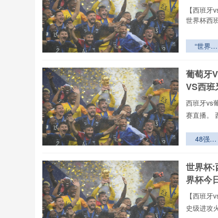
案”
【西班牙v
世界杯西班
“世界杯
VAR调度
枢：北美
葡萄牙
城同步决
VS西
与全球指
网络”
西班牙vs
赛直播。 
48强暗
流：第三
逆袭的隐
世界杯:
阶梯与淘
界杯今
赛生存法
【西班牙v
史级进攻