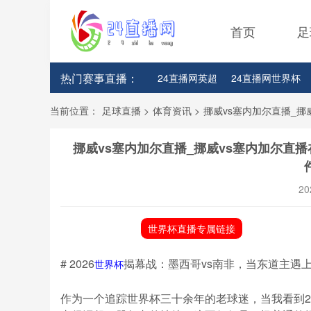
首页
足
热门赛事直播：
24直播网英超
24直播网世界杯
24直播网意甲
24直播网法甲
当前位置：
足球直播
>
体育资讯
>
挪威vs塞内加尔直播_挪
挪威vs塞内加尔直播_挪威vs塞内加尔直
20
世界杯直播专属链接
# 2026
揭幕战：墨西哥vs南非，当东道主遇
世界杯
作为一个追踪世界杯三十余年的老球迷，当我看到2