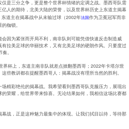
仅仅是三分之争，更是整个世界杯情绪的定调之战。墨西哥队需
三亿人的期待，北美大陆的荣誉，以及世界杯历史上东道主揭幕
，东道主在揭幕战中从未输过球（2002年
作为卫冕冠军而非
法国
重的枷锁。
能会因为紧张而开局不利，南非队则可能凭借快速反击制造威
既有拉美足球的华丽技术，又有北美足球的硬朗作风。只要度过
节奏。
世界杯上，东道主南非队就差点掀翻墨西哥；2022年卡塔尔世
。这些教训都在提醒墨西哥人：揭幕战没有理所当然的胜利。
一场精彩绝伦的揭幕战。我希望看到墨西哥队克服压力，展现出
球的荣耀，给世界带来惊喜。无论结果如何，我相信这场比赛都
揭幕战，正是这种魅力最集中的体现。让我们拭目以待，等待那