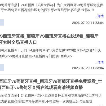
s葡萄牙直播】24直播网【C罗世界杯】为广大西班牙vs葡萄牙球迷提供
牙vs葡萄牙直播赛程和即时的西班牙vs葡萄牙比赛直播,世界杯直
...详情
2026-07-20 11:33:04
中
三
VS西班牙直播_葡萄牙VS西班牙直播在线观看_葡萄牙
策
班牙实时全场直播入口
挥
葡萄牙直播今日开打!24直播网⚡️C罗⚡️免费提供2026世界杯淘汰赛1/8决
西班牙vs葡萄牙直播由24直播网专门提供: 西班牙v
...详情
2026-07-20 11:33:04
名
形
西班牙vs葡萄牙直播_西班牙vs葡萄牙直播免费观看_世
汰
日西班牙vs葡萄牙直播在线观看高清视频直播
则
s葡萄牙直播】24直播网⚡️C罗⚡️直通世界杯全景观赛主场!体验世界杯历
火力的直接碰撞!世界杯多屏同看,不错过每一次关键三分与巨星攻