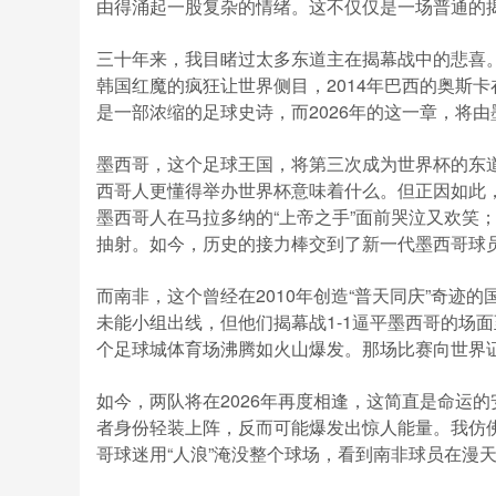
由得涌起一股复杂的情绪。这不仅仅是一场普通的
三十年来，我目睹过太多东道主在揭幕战中的悲喜。1
韩国红魔的疯狂让世界侧目，2014年巴西的奥斯
是一部浓缩的足球史诗，而2026年的这一章，将
墨西哥，这个足球王国，将第三次成为世界杯的东道主
西哥人更懂得举办世界杯意味着什么。但正因如此，
墨西哥人在马拉多纳的“上帝之手”面前哭泣又欢笑
抽射。如今，历史的接力棒交到了新一代墨西哥球
而南非，这个曾经在2010年创造“普天同庆”奇迹
未能小组出线，但他们揭幕战1-1逼平墨西哥的场
个足球城体育场沸腾如火山爆发。那场比赛向世界
如今，两队将在2026年再度相逢，这简直是命运
者身份轻装上阵，反而可能爆发出惊人能量。我仿佛
哥球迷用“人浪”淹没整个球场，看到南非球员在漫