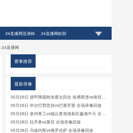
24直播网亚洲杯
24直播网欧联
-24直播网
赛事推荐
最新录像
05月29日 德甲降级附加赛次回合 埃弗斯堡vs海登海
姆 全场录像
05月29日 毕尔巴鄂竞技vs巴塞罗那 全场录像回放
05月29日 泉州青工vs烟台黄渤海新区鑫海中天 全场
录像
05月28日 拉齐奥vs莱切 全场录像回放
05月28日 乌迪内斯vs佛罗伦萨 全场录像回放