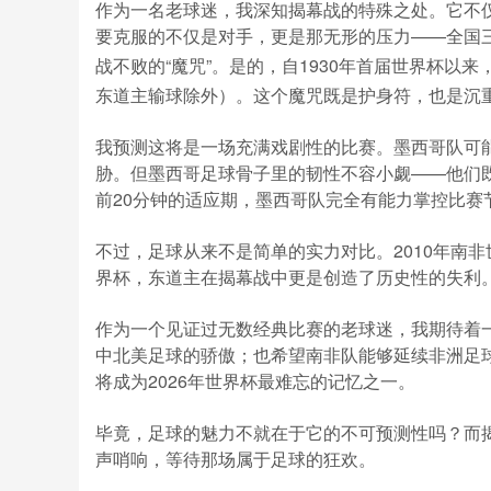
作为一名老球迷，我深知揭幕战的特殊之处。它不
要克服的不仅是对手，更是那无形的压力——全国
战不败的“魔咒”。是的，自1930年首届世界杯以来
东道主输球除外）。这个魔咒既是护身符，也是沉
我预测这将是一场充满戏剧性的比赛。墨西哥队可
胁。但墨西哥足球骨子里的韧性不容小觑——他们
前20分钟的适应期，墨西哥队完全有能力掌控比赛
不过，足球从来不是简单的实力对比。2010年南非
界杯，东道主在揭幕战中更是创造了历史性的失利
作为一个见证过无数经典比赛的老球迷，我期待着
中北美足球的骄傲；也希望南非队能够延续非洲足
将成为2026年世界杯最难忘的记忆之一。
毕竟，足球的魅力不就在于它的不可预测性吗？而
声哨响，等待那场属于足球的狂欢。