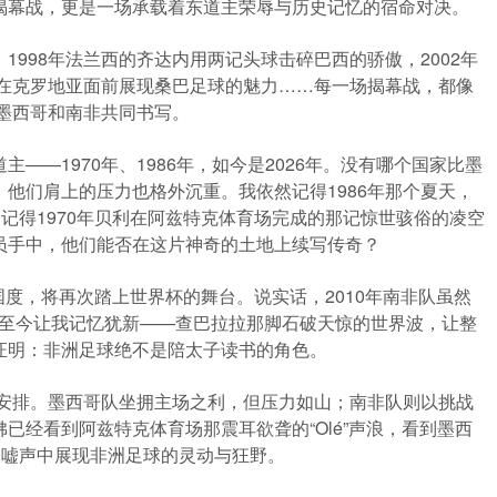
揭幕战，更是一场承载着东道主荣辱与历史记忆的宿命对决。
998年法兰西的齐达内用两记头球击碎巴西的骄傲，2002年
卡在克罗地亚面前展现桑巴足球的魅力……每一场揭幕战，都像
由墨西哥和南非共同书写。
——1970年、1986年，如今是2026年。没有哪个国家比墨
他们肩上的压力也格外沉重。我依然记得1986年那个夏天，
；记得1970年贝利在阿兹特克体育场完成的那记惊世骇俗的凌空
员手中，他们能否在这片神奇的土地上续写传奇？
的国度，将再次踏上世界杯的舞台。说实话，2010年南非队虽然
面至今让我记忆犹新——查巴拉拉那脚石破天惊的世界波，让整
证明：非洲足球绝不是陪太子读书的角色。
的安排。墨西哥队坐拥主场之利，但压力如山；南非队则以挑战
已经看到阿兹特克体育场那震耳欲聋的“Olé”声浪，看到墨西
天嘘声中展现非洲足球的灵动与狂野。