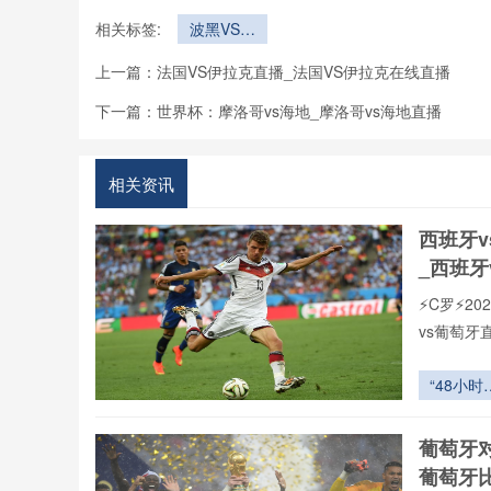
相关标签:
波黑VS卡
塔尔直播波
上一篇：
法国VS伊拉克直播_法国VS伊拉克在线直播
黑VS卡塔
尔在线直播
下一篇：
世界杯：摩洛哥vs海地_摩洛哥vs海地直播
相关资讯
西班牙
_西班牙
⚡️C罗⚡
vs葡萄
“48小时
转引擎：
组赛收官
葡萄牙
体能唤醒
葡萄牙
战术再编