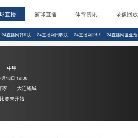
球直播
篮球直播
体育资讯
录像回放
24直播网韩K联
24直播网日职联
24直播网中甲
24直播网世亚预
24直播网西甲
24直播网德甲
24直播网欧冠
24直播网中超
中甲
7月18日 19:30
客家
:
大连鲲城
比赛未开始