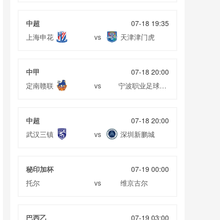
05月21日 巴塞罗那vs比利亚雷亚尔 全场录像回放
05月21日 塞维利亚vs皇家马德里 全场录像回放
中超
07-18 19:35
05月20日 尤文图斯vs乌迪内斯 全场录像回放
上海申花
天津津门虎
vs
05月20日 莱切vs都灵 全场录像回放
05月20日 佛罗伦萨vs博洛尼亚 全场录像回放
中甲
07-18 20:00
定南赣联
宁波职业足球俱
vs
乐部
中超
07-18 20:00
武汉三镇
深圳新鹏城
vs
秘印加杯
07-19 00:00
托尔
维京古尔
vs
巴西乙
07-19 03:00