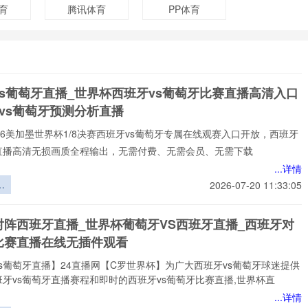
育
腾讯体育
PP体育
vs葡萄牙直播_世界杯西班牙vs葡萄牙比赛直播高清入口
vs葡萄牙预测分析直播
️2026美加墨世界杯1/8决赛西班牙vs葡萄牙专属在线观赛入口开放，西班牙
牙直播高清无损画质全程输出，无需付费、无需会员、无需下载
...详情
逆
2026-07-20 11:33:05
小
战
对阵西班牙直播_世界杯葡萄牙VS西班牙直播_西班牙对
与
比赛直播在线无插件观看
方
s葡萄牙直播】24直播网【C罗世界杯】为广大西班牙vs葡萄牙球迷提供
牙vs葡萄牙直播赛程和即时的西班牙vs葡萄牙比赛直播,世界杯直
...详情