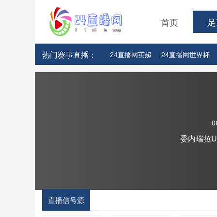
首页
足
热门赛事直播：
24直播网英超
24直播网世界杯
24直播网意甲
24直播网法甲
0
委内瑞拉U
直播信号源