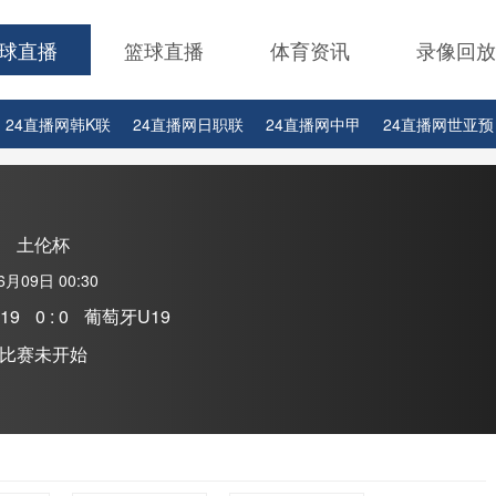
球直播
篮球直播
体育资讯
录像回放
24直播网韩K联
24直播网日职联
24直播网中甲
24直播网世亚预
24直播网西甲
24直播网德甲
24直播网欧冠
24直播网中超
土伦杯
6月09日 00:30
19
0 : 0
葡萄牙U19
比赛未开始