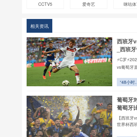
CCTV5
爱奇艺
咪咕体
相关资讯
西班牙
_西班牙
⚡️C罗⚡
vs葡萄
“48小时
转引擎：
组赛收官
葡萄牙
体能唤醒
葡萄牙
战术再编
案”
【西班牙v
世界杯西班