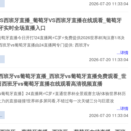
2026-07-20 11:33:04
中
三
VS西班牙直播_葡萄牙VS西班牙直播在线观看_葡萄牙
策
班牙实时全场直播入口
挥
葡萄牙直播今日开打!24直播网⚡️C罗⚡️免费提供2026世界杯淘汰赛1/8决
西班牙vs葡萄牙直播由24直播网专门提供: 西班牙v
...详情
2026-07-20 11:33:04
名
形
西班牙vs葡萄牙直播_西班牙vs葡萄牙直播免费观看_世
汰
日西班牙vs葡萄牙直播在线观看高清视频直播
则
s葡萄牙直播】24直播网⚡️C罗⚡️直通世界杯全景观赛主场!体验世界杯历
火力的直接碰撞!世界杯多屏同看,不错过每一次关键三分与巨星攻
...详情
微
2026-07-20 11:33:04
退
6