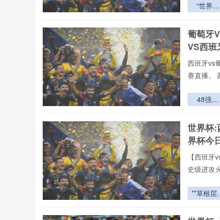
“世界杯
VAR调度
枢：北美
葡萄牙
城同步决
VS西
与全球指
网络”
西班牙vs
赛直播。 
48强暗
流：第三
逆袭的隐
世界杯:
阶梯与淘
界杯今
赛生存法
【西班牙v
史级进攻
**草根层
结构时序
化对202