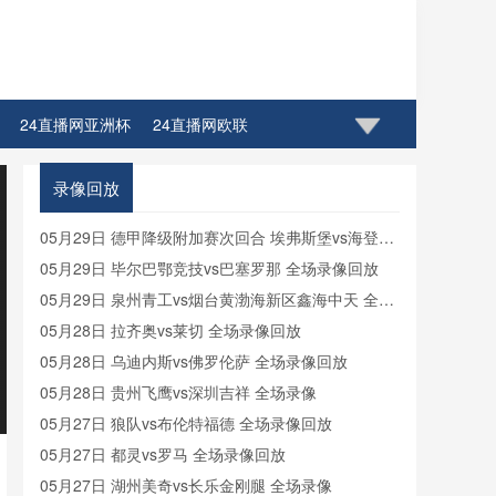
24直播网亚洲杯
24直播网欧联
录像回放
05月29日 德甲降级附加赛次回合 埃弗斯堡vs海登海
姆 全场录像
05月29日 毕尔巴鄂竞技vs巴塞罗那 全场录像回放
05月29日 泉州青工vs烟台黄渤海新区鑫海中天 全场
录像
05月28日 拉齐奥vs莱切 全场录像回放
05月28日 乌迪内斯vs佛罗伦萨 全场录像回放
05月28日 贵州飞鹰vs深圳吉祥 全场录像
05月27日 狼队vs布伦特福德 全场录像回放
05月27日 都灵vs罗马 全场录像回放
05月27日 湖州美奇vs长乐金刚腿 全场录像