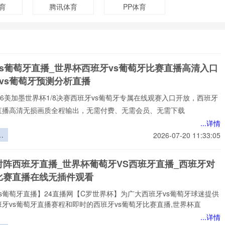
育
腾讯体育
PP体育
vs葡萄牙直播_世界杯西班牙vs葡萄牙比赛直播高清入口
vs葡萄牙预测分析直播
️2026美加墨世界杯1/8决赛西班牙vs葡萄牙专属在线观赛入口开放，西班牙
牙直播高清无损画质全程输出，无需付费、无需会员、无需下载
...详情
逆
2026-07-20 11:33:05
小
战
对阵西班牙直播_世界杯葡萄牙VS西班牙直播_西班牙对
与
比赛直播在线无插件观看
方
s葡萄牙直播】24直播网【C罗世界杯】为广大西班牙vs葡萄牙球迷提供
牙vs葡萄牙直播赛程和即时的西班牙vs葡萄牙比赛直播,世界杯直
...详情