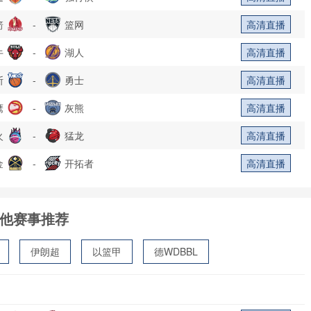
箭
-
篮网
高清直播
牛
-
湖人
高清直播
斯
-
勇士
高清直播
鹰
-
灰熊
高清直播
火
-
猛龙
高清直播
金
-
开拓者
高清直播
他赛事推荐
伊朗超
以篮甲
德WDBBL