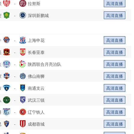
联
-
拉努斯
高清直播
安
-
深圳新鹏城
高清直播
牛
-
上海申花
高清直播
吴
-
长春亚泰
高清直播
夫
-
陕西联合月亮泊队
高清直播
家
-
佛山南狮
高清直播
市
-
南通支云
高清直播
队
-
武汉三镇
高清直播
博
-
辽宁铁人
高清直播
昆
-
成都蓉城
高清直播