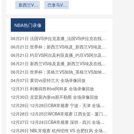
克斯坦直播
黑VS卡塔
新西兰VS
别克斯坦在
阿根廷VS
巴拿马VS
旦VS阿尔
在线直播
尔在线直播
埃及新西兰
奥地利在线
克罗地亚直
线直播
及利亚直播
VS埃及直
播巴拿马
直播
播
VS克罗地
NBA热门录像
亚在线直播
06月21日 法国VS伊拉克直播_法国VS伊拉克在线直
播
06月21日 世界杯：新西兰VS埃及_新西兰VS埃及直
播
06月21日 约旦VS阿尔及利亚直播_约旦VS阿尔及利
亚在线直播
06月21日 新西兰VS埃及直播_新西兰VS埃及在线直
播
06月21日 世界杯：英格兰VS加纳_英格兰VS加纳直
播
04月07日 莱切vs亚特兰大 全场录像回放
12月31日 利雅得胜利vs阿科多 全场录像回放
12月30日 克雷莫内塞vs那不勒斯 全场录像回放
12月29日 12月28日CBA常规赛 宁波 - 天津 全场录
像
12月28日 12月25日WCBA常规赛 江西女篮 - 厦门女
篮 全场录像
12月27日 12月24日CBA常规赛 深圳 - 四川 全场录
像
12月26日 NBL常规赛 杭州经纬 VS 合肥狂风 全场录