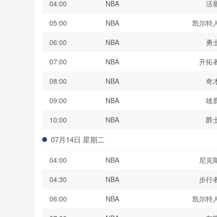
04:00
NBA
活
05:00
NBA
凯尔特
06:00
NBA
勇
07:00
NBA
开拓
08:00
NBA
奇
09:00
NBA
雄
10:00
NBA
爵
07月14日 星期二
04:00
NBA
尼克
04:30
NBA
步行
06:00
NBA
凯尔特