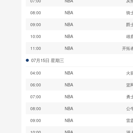
07:00
NBA
灰
08:00
NBA
骑
09:00
NBA
爵
10:00
NBA
雄
11:00
NBA
开拓
07月15日 星期三
04:00
NBA
火
06:00
NBA
篮
07:00
NBA
勇
08:00
NBA
公
09:00
NBA
雷
10:00
NBA
湖