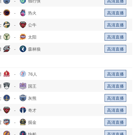
熊
-
独行侠
高清直播
士
-
热火
高清直播
士
-
公牛
高清直播
鹿
-
太阳
高清直播
者
-
森林狼
高清直播
箭
-
76人
高清直播
网
-
国王
高清直播
士
-
灰熊
高清直播
牛
-
奇才
高清直播
霆
-
掘金
高清直播
人
-
快船
高清直播