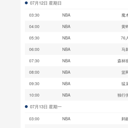
07月12日 星期日
03:30
NBA
魔
04:00
NBA
黄
05:30
NBA
76
06:00
NBA
马
07:30
NBA
森林
08:00
NBA
篮
09:30
NBA
猛
10:00
NBA
独行
07月13日 星期一
03:00
NBA
鹈