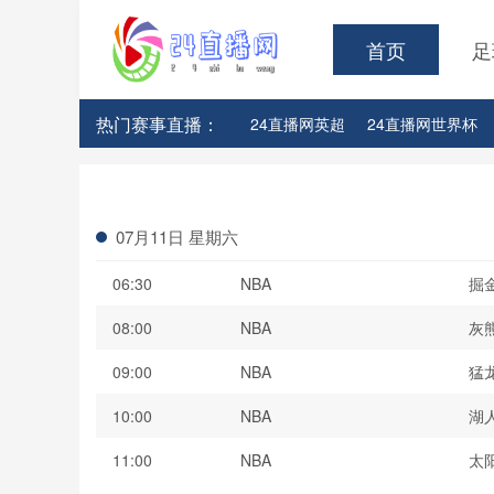
首页
足
热门赛事直播：
24直播网英超
24直播网世界杯
24直播网意甲
24直播网法甲
07月11日 星期六
06:30
NBA
掘
08:00
NBA
灰
09:00
NBA
猛
10:00
NBA
湖
11:00
NBA
太